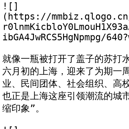
![]
(https://mmbiz.qlogo.cn
r0lnmKicbloY0LmouH1X93a
ibGA4JwRCS5HgNpmpg/640?
就像一瓶被打开了盖子的苏打
六月初的上海，迎来了为期一周
业、民间团体、社会组织、高
也正是上海这座引领潮流的城
缩印象”。
