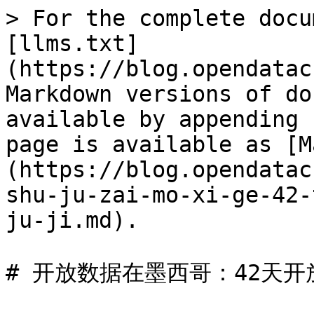
> For the complete docu
[llms.txt]
(https://blog.opendatac
Markdown versions of do
available by appending 
page is available as [M
(https://blog.opendatac
shu-ju-zai-mo-xi-ge-42-
ju-ji.md).

# 开放数据在墨西哥：42天开放