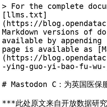
> For the complete docu
[llms.txt]
(https://blog.opendatac
Markdown versions of do
available by appending 
page is available as [M
(https://blog.opendatac
-ying-guo-yi-bao-fu-wu-
# Mastodon C：为英国医保
***此处原文来自开放数据研究院，