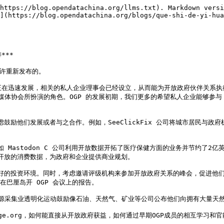
https://blog.opendatachina.org/llms.txt). Markdown versi
](https://blog.opendatachina.org/blogs/que-shi-de-yi-hua
**

许重新发布的。

p，OGP） 正在迅速发展，相关的私人企业理事会已经设立，从而能为开放政府伙伴
的媒体协会所扮演的角色。OGP 的发展初期，我们更多的希望私人企业能够参
励他们发展或者与之合作。例如，SeeClickFix 公司将城市居民与政府机
Mastodon C 公司利用开放数据开拓了医疗保健方面的业务并节约了2亿英镑
利用开放的消费数据，为政府和企业提供商业规划。

好的投资环境。同时，考虑邀请评级机构来参加开放政府关系的峰会，促进他们
巴厘岛开 OGP 会议上的报告。

，能源采集业透明化运动鼓励像石油、天然气、矿业等公司公布他们向拥有大量天