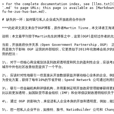
> For the complete documentation index, see [llms.txt](
`.md` to page URLs; this page is available as [Markdown
fu-he-zuo-huo-ban.md).

# 缺失的一环：如何吸引私人企业成为开放政府合作伙伴

***此处译文原文来自于OGP博客，原作者Martin Tisne，本文译者王海涛*
说明：本文最早刊登于Martin先生的博客之中，这里(OGP)是经过作者的允
当前，开放政府伙伴关系（Open Government Partnershi
而是致力于影响 OGP 运营的外部组织，它更类似于2013年伦敦峰会前夕
营的想法：

1\. 对于一些核心商业规划涉及到政府透明度和民主的盈利性企业，应该考虑鼓
城市中外包社区改善创意提供了一个平台。

2\. 应该针对性地吸引一些直接从开放数据获益并驱动核心业务的企业。例如 
为变化方案，获得了每年10%的节省开销；Spend Network 公司通过
3\. 吸引一些金融机构和评级机构，并用案例证明开放政府管理能够获得更
比以前更加透明，如国际货币基金组织（IMF）和全球倡议财政透明组织关于在
4\. 通过 OGP 的影响力，来促进私人企业本身的开放和透明度。例如