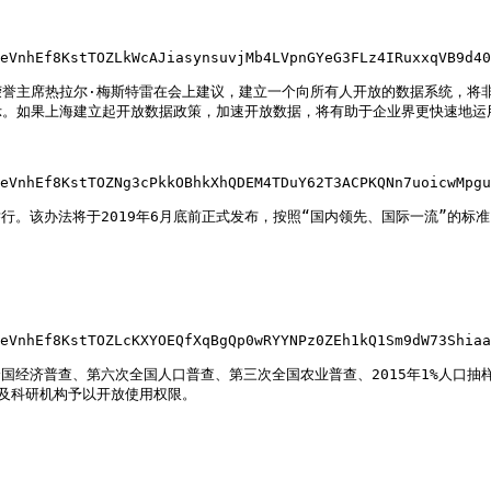
eVnhEf8KstTOZLkWcAJiasynsuvjMb4LVpnGYeG3FLz4IRuxxqVB9d40
E集团荣誉主席热拉尔·梅斯特雷在会上建议，建立一个向所有人开放的数据系统
。如果上海建立起开放数据政策，加速开放数据，将有助于企业界更快速地运用
eVnhEf8KstTOZNg3cPkkOBhkXhQDEM4TDuY62T3ACPKQNn7uoicwMpgu
举行。该办法将于2019年6月底前正式发布，按照“国内领先、国际一流”的
eVnhEf8KstTOZLcKXYOEQfXqBgQp0wRYYNPz0ZEh1kQ1Sm9dW73Shiaa
次全国经济普查、第六次全国人口普查、第三次全国农业普查、2015年1%人
及科研机构予以开放使用权限。
