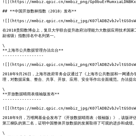
![](https://mmbiz.qpic.cn/mmbiz_png/Gp0buErMumxiaLDNBKx
## **中国开放数林指数（2018）发布**

![](https://mmbiz.qpic.cn/mmbiz_jpg/K07lADBZvbJvltGSOsW
在2018贵阳数博会上，复旦大学联合提升政府治理能力大数据应用技术国家
副省级）指数排名中名列第一。

\

**上海市公共数据管理办法出台**

-----------------

![](https://mmbiz.qpic.cn/mmbiz_png/K07lADBZvbJvltGSOsW
2018年9月26日，上海市政府常务会议通过了《上海市公共数据和一网
理，对数据采集、整合、共享、开放、应用、安全等作出全面规范。办法提出
\

**开放数据晴雨表领袖版发布**

----------------

![](https://mmbiz.qpic.cn/mmbiz_jpg/K07lADBZvbJvltGSOsW
2018年9月，万维网基金会发布了《开放数据晴雨表（领袖版）》，该版评
第三梯队的第二名，证明中国整体开放数据的发展取得了可观的进步和成绩。
\
