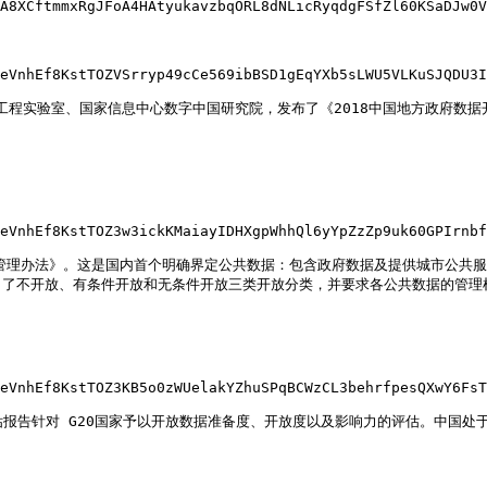
A8XCftmmxRgJFoA4HAtyukavzbqORL8dNLicRyqdgFSfZl60KSaDJw0V
eVnhEf8KstTOZVSrryp49cCe569ibBSD1gEqYXb5sLWU5VLKuSJQDU3I
工程实验室、国家信息中心数字中国研究院，发布了《2018中国地方政府数
eVnhEf8KstTOZ3w3ickKMaiayIDHXgpWhhQl6yYpZzZp9uk60GPIrnbf
通办管理办法》。这是国内首个明确界定公共数据：包含政府数据及提供城市公共
了不开放、有条件开放和无条件开放三类开放分类，并要求各公共数据的管理机
eVnhEf8KstTOZ3KB5o0zWUelakYZhuSPqBCWzCL3behrfpesQXwY6FsT
估报告针对 G20国家予以开放数据准备度、开放度以及影响力的评估。中国处于

