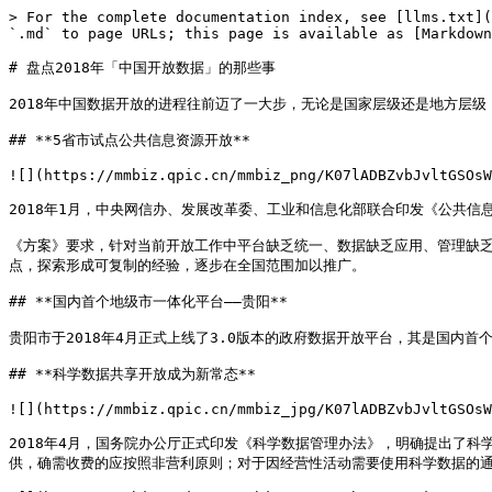
> For the complete documentation index, see [llms.txt](
`.md` to page URLs; this page is available as [Markdown
# 盘点2018年「中国开放数据」的那些事

2018年中国数据开放的进程往前迈了一大步，无论是国家层级还是地方层级
## **5省市试点公共信息资源开放**

![](https://mmbiz.qpic.cn/mmbiz_png/K07lADBZvbJvltGSOsW
2018年1月，中央网信办、发展改革委、工业和信息化部联合印发《公共信
《方案》要求，针对当前开放工作中平台缺乏统一、数据缺乏应用、管理缺
点，探索形成可复制的经验，逐步在全国范围加以推广。

## **国内首个地级市一体化平台——贵阳**

贵阳市于2018年4月正式上线了3.0版本的政府数据开放平台，其是国内
## **科学数据共享开放成为新常态**

![](https://mmbiz.qpic.cn/mmbiz_jpg/K07lADBZvbJvltGSOsW
2018年4月，国务院办公厅正式印发《科学数据管理办法》，明确提出了
供，确需收费的应按照非营利原则；对于因经营性活动需要使用科学数据的通