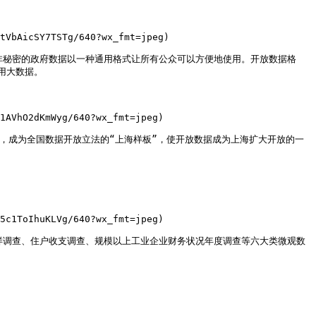
tVbAicSY7TSTg/640?wx_fmt=jpeg)

，将非秘密的政府数据以一种通用格式让所有公众可以方便地使用。开放数据格
大数据。

1AVhO2dKmWyg/640?wx_fmt=jpeg)

标准，成为全国数据开放立法的“上海样板”，使开放数据成为上海扩大开放的一
5c1ToIhuKLVg/640?wx_fmt=jpeg)

口抽样调查、住户收支调查、规模以上工业企业财务状况年度调查等六大类微观数