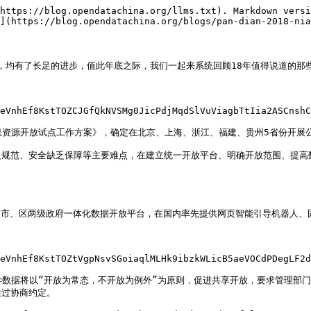
https://blog.opendatachina.org/llms.txt). Markdown versi
](https://blog.opendatachina.org/blogs/pan-dian-2018-nia
，均有了长足的进步，值此年底之际，我们一起来系统回顾18年值得说道的那些
eVnhEf8KstTOZCJGfQkNVSMg0JicPdjMqdSlVuViagbTtIia2ASCnshC
息资源开放试点工作方案》，确定在北京、上海、浙江、福建、贵州5省份开展公
乏规范、安全缺乏保障等主要难点，在建立统一开放平台、明确开放范围、提高
首个市、区两级政府一体化数据开放平台，在国内率先提供网页智能引导机器人、固
eVnhEf8KstTOZtVgpNsvSGoiaqlMLHk9ibzkWLicB5aeVOCdPDegLF2d
科学数据将以“开放为常态，不开放为例外”为原则，促进共享开放，要求管理部
过协商约定。
