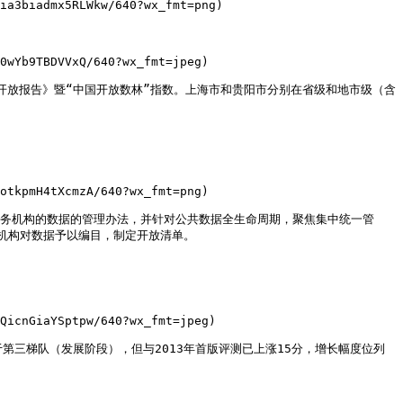
ia3biadmx5RLWkw/640?wx_fmt=png)

0wYb9TBDVVxQ/640?wx_fmt=jpeg)

据开放报告》暨“中国开放数林”指数。上海市和贵阳市分别在省级和地市级（含
otkpmH4tXcmzA/640?wx_fmt=png)

服务机构的数据的管理办法，并针对公共数据全生命周期，聚焦集中统一管
构对数据予以编目，制定开放清单。

QicnGiaYSptpw/640?wx_fmt=jpeg)

第三梯队（发展阶段），但与2013年首版评测已上涨15分，增长幅度位列