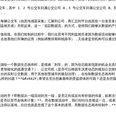
交车，其中 1、2 号公交车归属公交公司 A，3 号公交车归属公交公司 
」。

每辆公交车（由其传感器采集）汇聚到公司，再汇总到平台由其统一分发至各类
益相关者）关联起来。这一「追踪数据流」的方式，使得我们能够从数据的产生
价值创造。在我们绘制的过程中，我们去思考不同利益相关者因为数据流动能够
去改善他们车辆的运营（例如调整排期和线路等），又或者监管机构可以通过
在描绘一个数据生态画布时，是很难「刹车」的，因为你总能发现新的机会去添
更智能化的疏通交通？）、公交司机（是否可以根据车况更动态的规划公交路线
台的实时公交数据，用于其他智慧城市的规划治理）。在绘制数据生态画布时，
样的问题？**&#x662F;希望去充分想象最终的受益群体的可能？还是去挖
流动对齐？即数据从一端流动到另一端，是否正向或反向有价值的传递，如果没
无论是否以货币金钱来计量）**。而在数据流动中，我们却往往忽视这一点，
法得以落地，往往也就是忽视了这个基本的道理。而数据生态画布绘制中，*