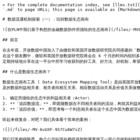
> For the complete documentation index, see [llms.txt](
`.md` to page URLs; this page is available as [Markdown
# 数据流通机制探索（一）：玩转数据生态画布

![在PLN中我们基于构想的金融数据协作所描绘的生态画布](/files/-MV0A5O
## 前言

在去年底，开放数据中国加入了由微软和英国开放数据研究院共同搭建的「数据流通朋友
在这个朋友圈中，微软和英国开放数据研究院将会在 6 个月的时间内组织
定期持续地分享在这一平台中所学习收获到的好工具、好方法、好机制，希望
## 什么是数据生态画布？

数据生态画布工具 ( Data Ecosystem Mapping Too
及的数据利益相关者、相关者间相互关系、相应数据流动关系及价值关系做整
1. 确定所描绘的生态中的利益相关者（Actor）

2. **「追踪数据流」**，即跟随数据在不同相关者间的流动，构筑其利益
3. **「追踪价值」**，即思考每一个利息相关者在这个生态中因为数据流
听起来很复杂，对吧？我们具体看个简单的案例：

![](/files/-MV-6vUXF-9S7Cu6W7sZ)

我们日常都很熟悉，每个公交站现在都提供智能屏查询下一班公交的到站时间