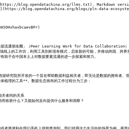
https://blog.opendatachina.org/llms.txt). Markdown versi
](https://blog.opendatachina.org/blogs/pln-data-ecosyste
HxhaxbcaevBPr)

圈」（Peer Learning Work for Data Collabora
多场线上的工作坊，利用工具剖析现有模式，启发新的可能，并推动跨国、跨界
有助于在中国本土上对数据要素流通的进一步探索和努力。

l）是由英国开放数据研究院所开发的一个旨在帮助数据利益相关者，即无论是数据的拥
体梳理的工具**。数据生态画布的工作过程分为三步：

相关者间的关系

动而收获什么？又能如何反向提供什么服务和洞察？

或者更便利在我们手机上就能查询到。我们就用这个生活中的场景为例，最简化