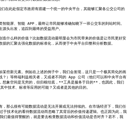
B。我们在此处假定市政府有搭建一个统一的中央平台，其能够汇聚各公交公司的
智能屏、智能 APP，最终让市民能够准确知晓下一班公交车的到站时间。
源头出发，追踪到最终的受益用户。

创造什么样的价值？比如数据流动最明显会为市民带来的价值是让市民更好安
数据的汇聚去强化数据的标准化，从而便于中央平台归整和分析数据。

加某些新元素。例如在上述的例子中，我们会发现，这只是一个极其简化的画
？）等终端利益相关者，又或者不同的 App 公司（他们可以和中央平台有
想象空间是无穷的，但归根结底，**工具是服务于目的**，也因此，我们
掘其中技术、标准等应用的可能？又或者是其他的目的。

有，那么很有可能数据流动是无法开展或无法持续的。在市场经济下，我们任
或者过于技术化的看待数据流动而忽略了其背后的价值传递逻辑。也正因为此，我
*我们最值得警醒的，就是要去检查数据流动和价值流动是否对齐？若不，我