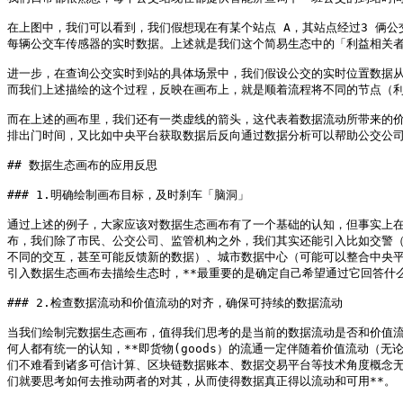
在上图中，我们可以看到，我们假想现在有某个站点 A，其站点经过3 俩公
每辆公交车传感器的实时数据。上述就是我们这个简易生态中的「利益相关者
进一步，在查询公交实时到站的具体场景中，我们假设公交的实时位置数据从
而我们上述描绘的这个过程，反映在画布上，就是顺着流程将不同的节点（利
而在上述的画布里，我们还有一类虚线的箭头，这代表着数据流动所带来的
排出门时间，又比如中央平台获取数据后反向通过数据分析可以帮助公交公司
## 数据生态画布的应用反思

### 1.明确绘制画布目标，及时刹车「脑洞」

通过上述的例子，大家应该对数据生态画布有了一个基础的认知，但事实上
布，我们除了市民、公交公司、监管机构之外，我们其实还能引入比如交警（
不同的交互，甚至可能反馈新的数据）、城市数据中心（可能可以整合中央平
引入数据生态画布去描绘生态时，**最重要的是确定自己希望通过它回答什么
### 2.检查数据流动和价值流动的对齐，确保可持续的数据流动

当我们绘制完数据生态画布，值得我们思考的是当前的数据流动是否和价值
何人都有统一的认知，**即货物(goods）的流通一定伴随着价值流动（
们不难看到诸多可信计算、区块链数据账本、数据交易平台等技术角度概念无
们就要思考如何去推动两者的对其，从而使得数据真正得以流动和可用**。
