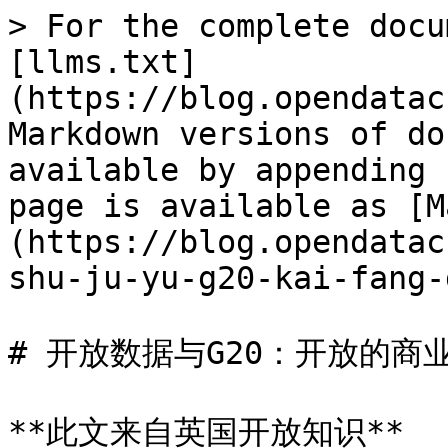
> For the complete docu
[llms.txt]
(https://blog.opendatac
Markdown versions of do
available by appending 
page is available as [M
(https://blog.opendatac
shu-ju-yu-g20-kai-fang-
# 开放数据与G20：开放的商业
**此文来自英国开放知识**
