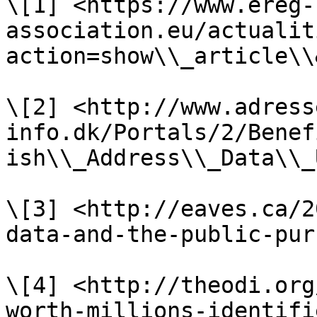
\[1] <https://www.ereg-
association.eu/actualit
action=show\\_article\\
\[2] <http://www.adress
info.dk/Portals/2/Benef
ish\\_Address\\_Data\\_
\[3] <http://eaves.ca/2
data-and-the-public-purs
\[4] <http://theodi.org