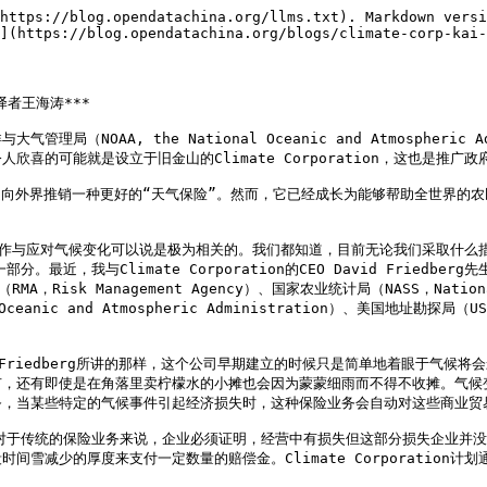
https://blog.opendatachina.org/llms.txt). Markdown versi
](https://blog.opendatachina.org/blogs/climate-corp-kai-
译者王海涛***

NOAA, the National Oceanic and Atmospheri
的可能就是设立于旧金山的Climate Corporation，这也是推广政
2006年，主要是向外界推销一种更好的“天气保险”。然而，它已经成长为能够帮助
ion的工作与应对气候变化可以说是极为相关的。我们都知道，目前无论我们采取
一部分。最近，我与Climate Corporation的CEO David Fri
，Risk Management Agency）、国家农业统计局（NASS，National 
ceanic and Atmospheric Administration）、美国地址勘探局（U
 Friedberg所讲的那样，这个公司早期建立的时候只是简单地着眼于气候
市，还有即使是在角落里卖柠檬水的小摊也会因为蒙蒙细雨而不得不收摊。气候
，当某些特定的气候事件引起经济损失时，这种保险业务会自动对这些商业贸易
的举措。而对于传统的保险业务来说，企业必须证明，经营中有损失但这部分损失企
雪减少的厚度来支付一定数量的赔偿金。Climate Corporation