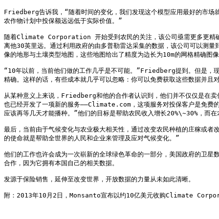
Friedberg告诉我，“随着时间的变化，我们发现这个模型应用最好的
农作物计划中投保额远远低于实际价值。”

随着Climate Corporation 开始受到农民的关注，该公司亟需
离他30英里远。通过利用政府的由多普勒雷达采集的数据，该公司可以测量到一天
像的地形与土壤类型地图，这些地图给出了精度为边长为10m的网格精确图像
“10年以前，当前他们做的工作几乎是不可能。”Friedberg提到。
精确。这样的话，有些成本就几乎可以忽略：你可以免费获取这些数据并且对
从某种意义上来说，Friedberg和他的合作者认识到，他们并不仅仅是
也已经开发了一项新的服务——Climate.com，这项服务对投保客户是
应该再等几天才能播种。”他们的目标是帮助农民收入增长20%\~30%，而
最后，当前由于气候变化与农业极大相关性，通过改变农民种植的庄稼或者改变他们种
的使命就是帮助全世界的人民和企业来管理及应对气候变化。”

他们的工作也许会成为一次崭新的全球绿色革命的一部分，美国政府的卫星数据也
合作，因为它拥有本国自己的相关数据。

发源于保险销售，延伸至改变世界，开放数据的力量从未如此清晰。
