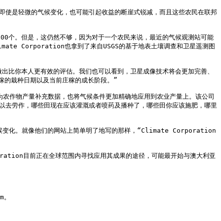
有。即使是轻微的气候变化，也可能引起收益的断崖式锐减，而且这些农民在联邦
了2000个。但是，这仍然不够，因为对于一个农民来说，最近的气候观测站可能
e Corporation也拿到了来自USGS的基于地表土壤调查和卫星遥测图
田地做出比你本人更有效的评估。我们也可以看到，卫星成像技术将会更加完善、
的栽种日期以及当前庄稼的成长阶段。”

，为农作物产量补充数据，也将气候条件更加精确地应用到农业产量上。该公司
田你可以去劳作，哪些田现在应该灌溉或者喷药及播种了，哪些田你应该施肥，哪里
。就像他们的网站上简单明了地写的那样，“Climate Corporation
oration目前正在全球范围内寻找应用其成果的途径，可能最开始与澳大利亚