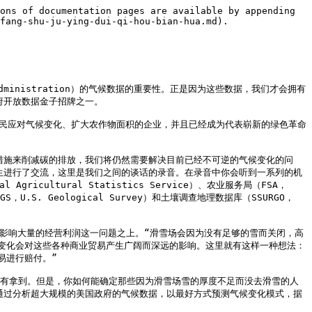
ons of documentation pages are available by appending 
fang-shu-ju-ying-dui-qi-hou-bian-hua.md).

c Administration）的气候数据的重要性。正是因为这些数据，我们才会拥有
府开放数据金子招牌之一。

全世界的农民应对气候变化、扩大农作物面积的企业，并且已经成为代表崭新的绿色革命
什么措施来削减碳的排放，我们将仍然需要解决目前已经不可逆的气候变化的问
edberg先生进行了交流，这里是我们之间的谈话的录音。在录音中你会听到一系列的机
Agricultural Statistics Service）、农业服务局（FSA，
SGS，U.S. Geological Survey）和土壤调查地理数据库（SSURGO， 
将会影响大量的经营利润这一问题之上。“滑雪场会因为没有足够的雪而关闭，高
变化会对这些各种商业贸易产生广阔而深远的影响。这里就有这样一种想法：
进行赔付。”

业并没有拿到。但是，你如何能确定那些因为滑雪场雪的厚度不足而没去滑雪的人
计划通过分析超大规模的美国政府的气候数据，以最好方式预测气候变化模式，据