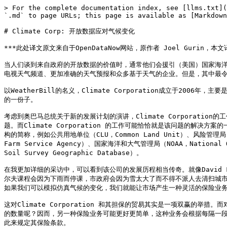
> For the complete documentation index, see [llms.txt](
`.md` to page URLs; this page is available as [Markdown
# Climate Corp: 开放数据应对气候变化

***此处译文原文来自于OpenDataNow网站，原作者 Joel Gurin，本文
当人们谈到来自政府的开放数据的价值时，通常他们会援引（美国）国家海洋与大气管理局（
电视天气频道、更加准确的天气预报和众多基于天气的企业。但是，其中最令人欣喜
以WeatherBill的名义，Climate Corporation成立于
的一份子。

考虑到奥巴马总统关于新的发展计划的演讲，Climate Corporat
题。而Climate Corporation 的工作可能恰恰就是该问题的解决方案的
构的简称，例如公共用地单位（CLU，Common Land Unit）、风险管理局（RMA
Farm Service Agency）、国家海洋和大气管理局（NOAA，National O
Soil Survey Geographic Database）。

在我更加详细的采访中，可以看到该公司的发展历程相当传奇。就像David
尔夫课程会因为下雨而停课，市政府会因为雪太大了而不得不派人去清扫城
如果我们可以模拟仿真气候的变化，我们就能让市场产生一种灵活的保险业务
这对Climate Corporation 和其担保的贸易其实是一项双赢
的数量呢？因而，另一种保险业务可能更好更简单，这种业务会根据每隔一段时间
此来规定其保险条款。
