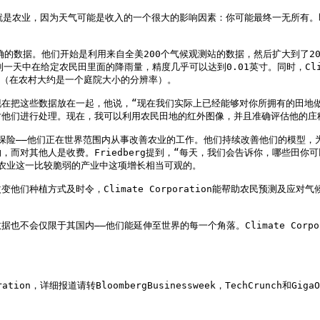
市场就是农业，因为天气可能是收入的一个很大的影响因素：你可能最终一无所
更多更精确的数据。他们开始是利用来自全美200个气候观测站的数据，然后扩大到
中在给定农民田里面的降雨量，精度几乎可以达到0.01英寸。同时，Climat
（在农村大约是一个庭院大小的分辨率）。

但是，现在把这些数据放在一起，他说，“现在我们实际上已经能够对你所拥有的
他们进行处理。现在，我可以利用农民田地的红外图像，并且准确评估他的庄稼
在卖保险——他们正在世界范围内从事改善农业的工作。他们持续改善他们的模型
免费的，而对其他人是收费。Friedberg提到，“每天，我们会告诉你，哪些
在农业这一比较脆弱的产业中这项增长相当可观的。

植方式及时令，Climate Corporation能帮助农民预测及应对气候变化
不会仅限于其国内——他们能延伸至世界的每一个角落。Climate Corp